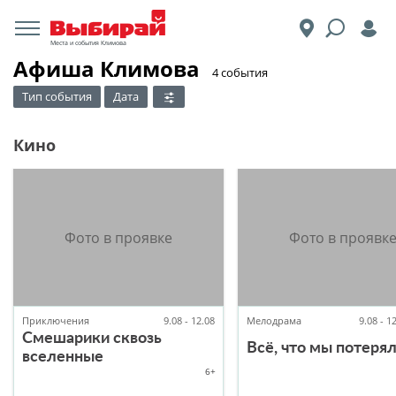
Места и события Климова
Афиша Климова
​4 события
Тип события
Дата
Кино
Приключения
9.08 - 12.08
Мелодрама
9.08 - 1
Смешарики сквозь
Всё, что мы потеря
вселенные
6+