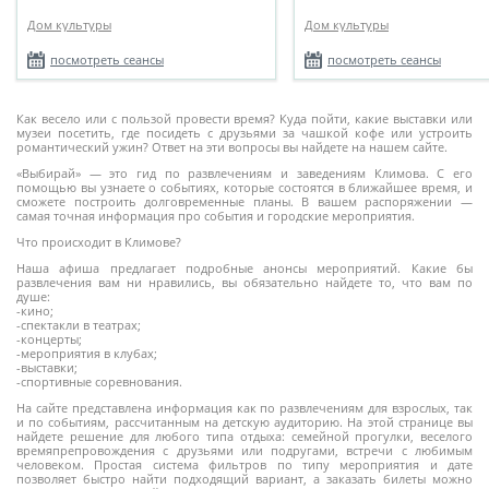
Дом культуры
Дом культуры
посмотреть сеансы
посмотреть сеансы
Как весело или с пользой провести время? Куда пойти, какие выставки или
музеи посетить, где посидеть с друзьями за чашкой кофе или устроить
романтический ужин? Ответ на эти вопросы вы найдете на нашем сайте.
«Выбирай» — это гид по развлечениям и заведениям Климова. С его
помощью вы узнаете о событиях, которые состоятся в ближайшее время, и
сможете построить долговременные планы. В вашем распоряжении —
самая точная информация про события и городские мероприятия.
Что происходит в Климове?
Наша афиша предлагает подробные анонсы мероприятий. Какие бы
развлечения вам ни нравились, вы обязательно найдете то, что вам по
душе:
-кино;
-спектакли в театрах;
-концерты;
-мероприятия в клубах;
-выставки;
-спортивные соревнования.
На сайте представлена информация как по развлечениям для взрослых, так
и по событиям, рассчитанным на детскую аудиторию. На этой странице вы
найдете решение для любого типа отдыха: семейной прогулки, веселого
времяпрепровождения с друзьями или подругами, встречи с любимым
человеком. Простая система фильтров по типу мероприятия и дате
позволяет быстро найти подходящий вариант, а заказать билеты можно