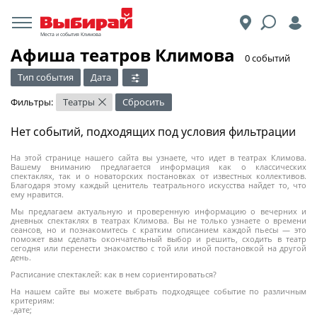
Места и события Климова
Афиша театров Климова
​0 событий
Тип события
Дата
Фильтры:
Театры
Сбросить
×
Нет событий, подходящих под условия фильтрации
На этой странице нашего сайта вы узнаете, что идет в театрах Климова.
Вашему вниманию предлагается информация как о классических
спектаклях, так и о новаторских постановках от известных коллективов.
Благодаря этому каждый ценитель театрального искусства найдет то, что
ему нравится.
Мы предлагаем актуальную и проверенную информацию о вечерних и
дневных спектаклях в театрах Климова. Вы не только узнаете о времени
сеансов, но и познакомитесь с кратким описанием каждой пьесы — это
поможет вам сделать окончательный выбор и решить, сходить в театр
сегодня или перенести знакомство с той или иной постановкой на другой
день.
Расписание спектаклей: как в нем сориентироваться?
На нашем сайте вы можете выбрать подходящее событие по различным
критериям:
-дате;